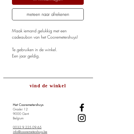
meteen naar afrekenen
Maak iemand gelukkig met een
cadeaubon van het Cooremetershuys!
Te gebruiken in de winkel.
Een jaar geldig.
vind de winkel
Het Cooremetershuys
Graslei 12
9000 Gent
Belgium
0032 9 225 09 65
info@cooremetershuys.be