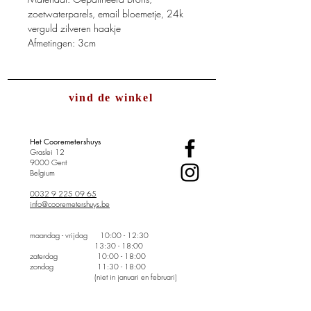
zoetwaterparels, email bloemetje, 24k
verguld zilveren haakje
Afmetingen: 3cm
vind de winkel
Het Cooremetershuys
Graslei 12
9000 Gent
Belgium
0032 9 225 09 65
info@cooremetershuys.be
maandag - vrijdag
10:00 - 12:30
13:30 - 18:00
zaterdag 10:00 - 18:00
zondag 11:30 - 18:00
(niet in januari en februari)