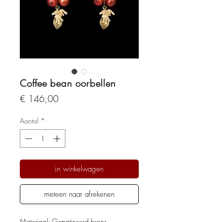
Coffee bean oorbellen
Prijs
€ 146,00
Aantal
*
in winkelwagen
meteen naar afrekenen
Materiaal: Gepatineerd brons,