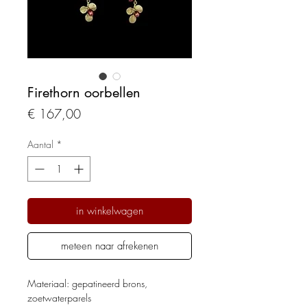
Firethorn oorbellen
Prijs
€ 167,00
Aantal
*
in winkelwagen
meteen naar afrekenen
Materiaal: gepatineerd brons,
zoetwaterparels