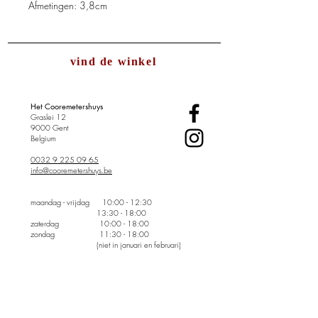
Afmetingen: 3,8cm
vind de winkel
Het Cooremetershuys
Graslei 12
9000 Gent
Belgium
0032 9 225 09 65
info@cooremetershuys.be
maandag - vrijdag
10:00 - 12:30
13:30 - 18:00
zaterdag 10:00 - 18:00
zondag 11:30 - 18:00
(niet in januari en februari)