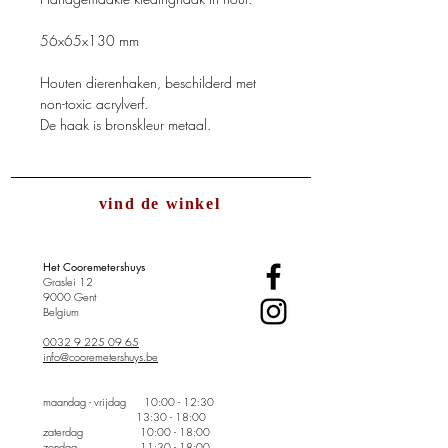
56x65x130 mm
Houten dierenhaken, beschilderd met
non-toxic acrylverf.
De haak is bronskleur metaal.
vind de winkel
Het Cooremetershuys
Graslei 12
9000 Gent
Belgium
0032 9 225 09 65
info@cooremetershuys.be
maandag - vrijdag
10:00 - 12:30
13:30 - 18:00
zaterdag 10:00 - 18:00
zondag 11:30 - 18:00