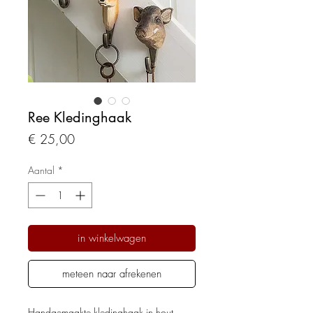
Ree Kledinghaak
Prijs
€ 25,00
Aantal
*
in winkelwagen
meteen naar afrekenen
Handgemaakte kledinghaak in hout.