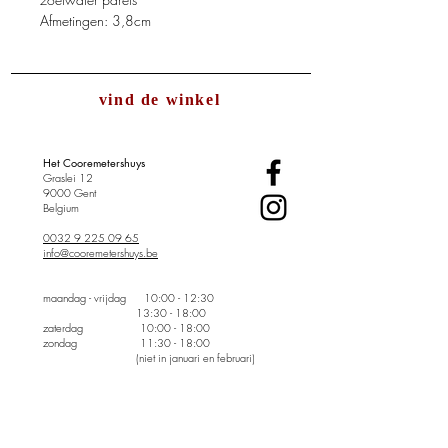
Afmetingen: 3,8cm
vind de winkel
Het Cooremetershuys
Graslei 12
9000 Gent
Belgium
0032 9 225 09 65
info@cooremetershuys.be
maandag - vrijdag
10:00 - 12:30
13:30 - 18:00
zaterdag 10:00 - 18:00
zondag 11:30 - 18:00
(niet in januari en februari)