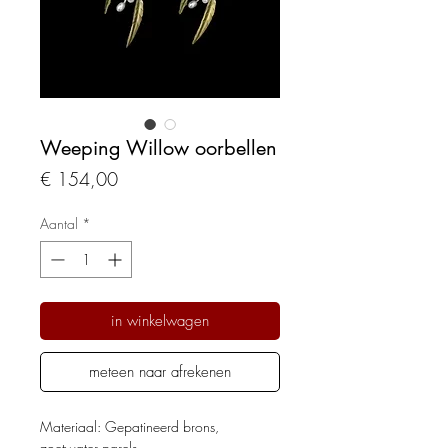
Weeping Willow oorbellen
Prijs
€ 154,00
Aantal
*
in winkelwagen
meteen naar afrekenen
Materiaal: Gepatineerd brons,
zoetwater parels